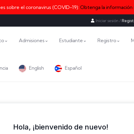
nes sobre el coronavirus (COVID-19):
Obtenga la información
Iniciar sesión
/
Regist
co
Admisiones
Estudiante
Registro
M
ncia
English
Español
Hola, ¡bienvenido de nuevo!