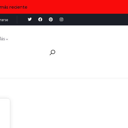
 más reciente
rarse
ás