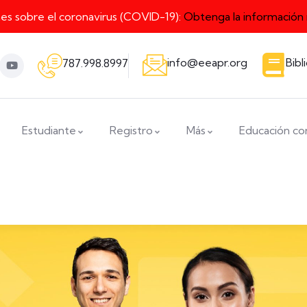
nes sobre el coronavirus (COVID-19):
Obtenga la información
info@eeapr.org
Bibl
787.998.8997
Estudiante
Registro
Más
Educación co