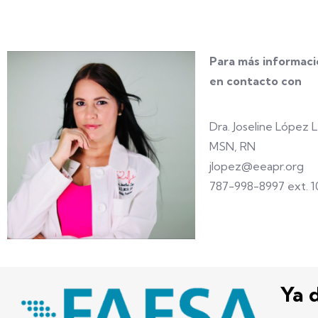
Para más informaci
en contacto con
Dra. Joseline López 
MSN, RN
jlopez@eeapr.org
787-998-8997 ext. 1
Ya 