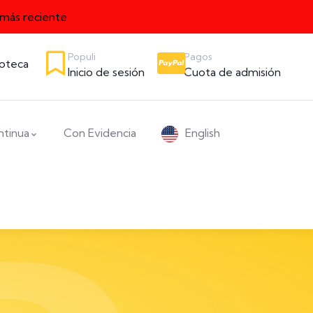
 más reciente
Populi
Pagos
ioteca
Inicio de sesión
Cuota de admisión
ntinua
Con Evidencia
English