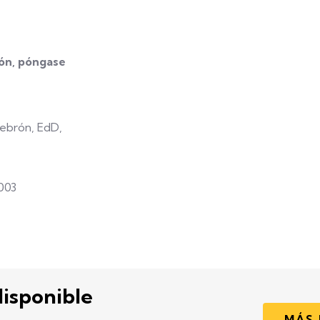
ón, póngase
Lebrón, EdD,
003
disponible
MÁS