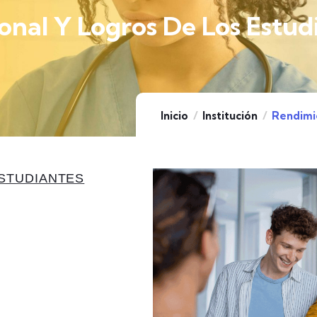
onal Y Logros De Los Estud
Inicio
Institución
Rendimie
STUDIANTES