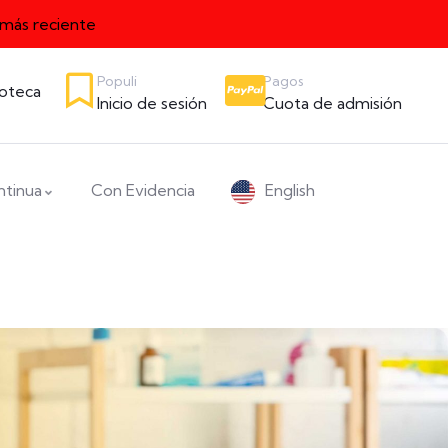
 más reciente
Populi
Pagos
ioteca
Inicio de sesión
Cuota de admisión
ntinua
Con Evidencia
English