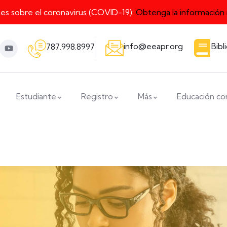
nes sobre el coronavirus (COVID-19):
Obtenga la información
info@eeapr.org
Bibl
787.998.8997
Estudiante
Registro
Más
Educación co