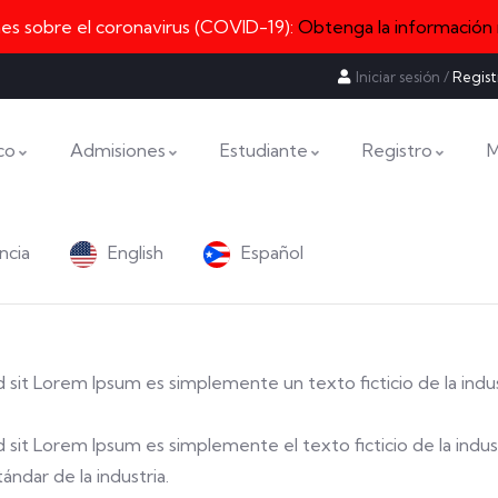
nes sobre el coronavirus (COVID-19):
Obtenga la información
Iniciar sesión
/
Regist
co
Admisiones
Estudiante
Registro
M
ncia
English
Español
sed sit Lorem Ipsum es simplemente un texto ficticio de la indu
sed sit Lorem Ipsum es simplemente el texto ficticio de la indus
ndar de la industria.