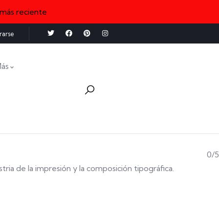
 más reciente
rarse
ás
0/5
stria de la impresión y la composición tipográfica.