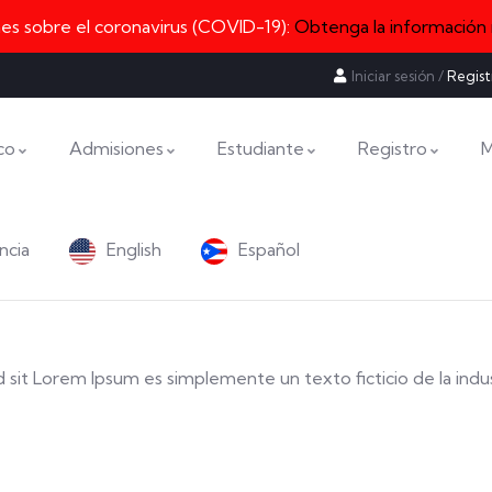
nes sobre el coronavirus (COVID-19):
Obtenga la información
Iniciar sesión
/
Regist
co
Admisiones
Estudiante
Registro
M
ncia
English
Español
sed sit Lorem Ipsum es simplemente un texto ficticio de la indu