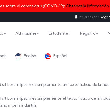
nes sobre el coronavirus (COVID-19):
Obtenga la información
Iniciar sesión
/
Regist
co
Admisiones
Estudiante
Registro
M
ncia
English
Español
sed sit Lorem Ipsum es simplemente un texto ficticio de la indu
sed sit Lorem Ipsum es simplemente el texto ficticio de la indus
ndar de la industria.