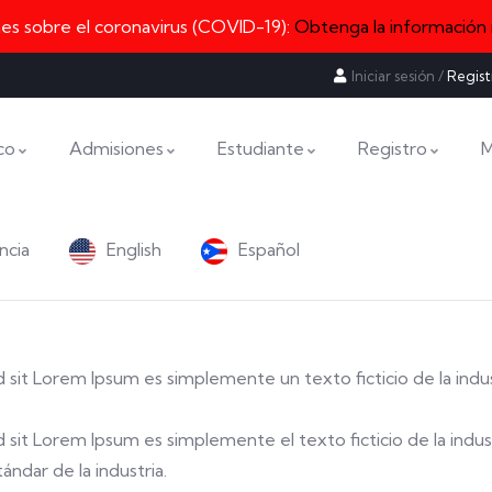
nes sobre el coronavirus (COVID-19):
Obtenga la información
Iniciar sesión
/
Regist
co
Admisiones
Estudiante
Registro
M
ncia
English
Español
sed sit Lorem Ipsum es simplemente un texto ficticio de la indu
sed sit Lorem Ipsum es simplemente el texto ficticio de la indus
ndar de la industria.