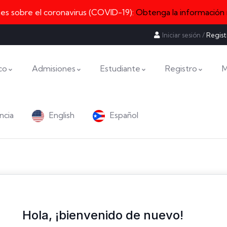
nes sobre el coronavirus (COVID-19):
Obtenga la información
Iniciar sesión
/
Regist
co
Admisiones
Estudiante
Registro
M
ncia
English
Español
Hola, ¡bienvenido de nuevo!