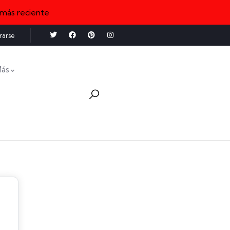
 más reciente
rarse
ás