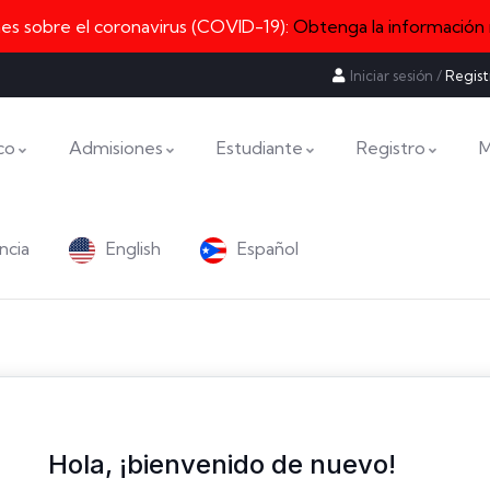
nes sobre el coronavirus (COVID-19):
Obtenga la información
Iniciar sesión
/
Regist
co
Admisiones
Estudiante
Registro
M
ncia
English
Español
Hola, ¡bienvenido de nuevo!