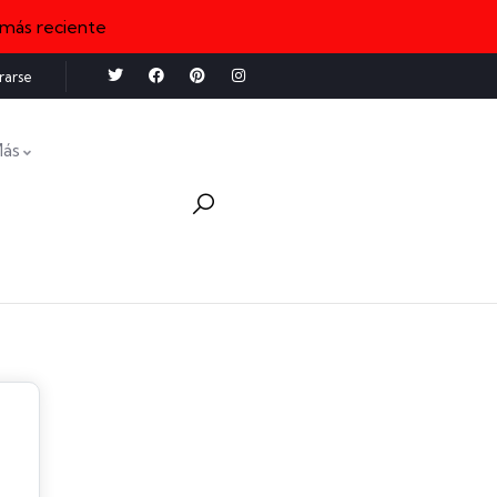
 más reciente
rarse
ás