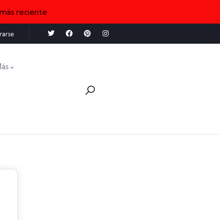
 más reciente
rarse
ás