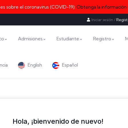
nes sobre el coronavirus (COVID-19):
Obtenga la información
Iniciar sesión
/
Regist
co
Admisiones
Estudiante
Registro
M
ncia
English
Español
Hola, ¡bienvenido de nuevo!