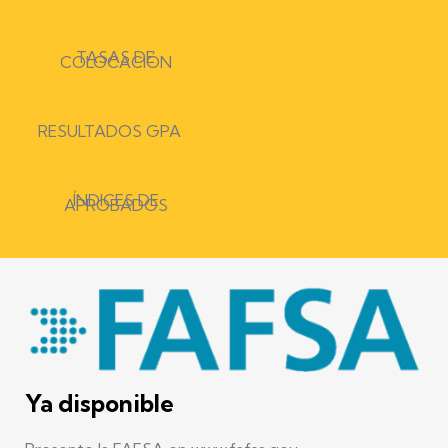
TASAS DE
COLOCACIÓN
RESULTADOS GPA
ÍNDICES DE
APROBADOS
Ya disponible