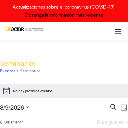
Actualizaciones sobre el coronavirus (COVID-19):
Obtenga la información más reciente
Seminarios
Eventos
Seminarios
No hay próximos eventos.
Notice
Event
N
8/9/2026
Buscar
Día
en
p
Búsq
Seleccione
l
y
Día siguiente
Día anterior
la