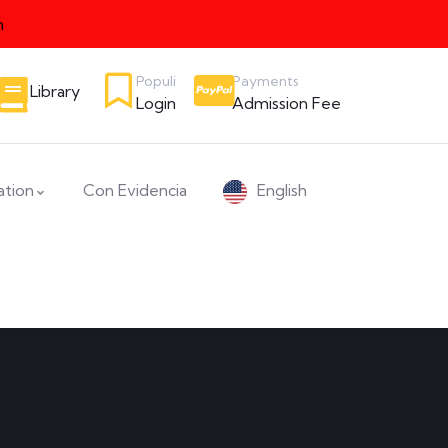
n
Populi
Payments
Library
Login
Admission Fee
ation
Con Evidencia
English