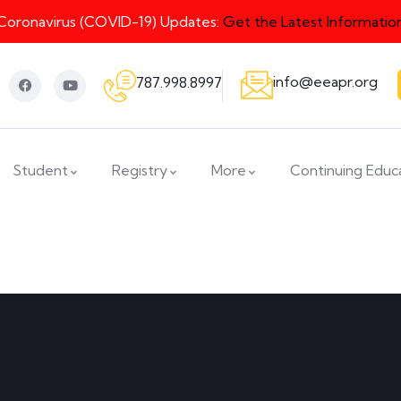
Coronavirus (COVID-19) Updates:
Get the Latest Informatio
info@eeapr.org
787.998.8997
Student
Registry
More
Continuing Educ