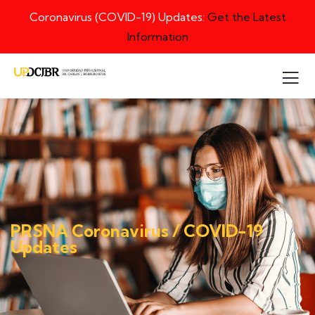
Coronavirus (COVID-19) Updates:
Get the Latest
Information
PRSNA Coronavirus / COVID-19
Updates